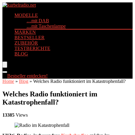
MODELLE
…mit DAB
…mit Taschenlampe
MARKEN
BESTSELLER
ZUBEHÖR
TESTBERICHTE
BLOG
Bestseller entdecken!
Home
»
Blog
»
Welches Radio funktioniert im Katastrophenfall?
Welches Radio funktioniert im
Katastrophenfall?
13385
Views