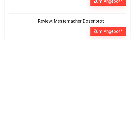
Zum Angebot*
Review: Mestemacher Dosenbrot
Zum Angebot*
Heiko Schöning – Game Over
Zum Angebot*
Die Ratgeberseite Kurbelradio.Net ist ein Teil des
Vorsorge.Wiki
Netzwerk
.